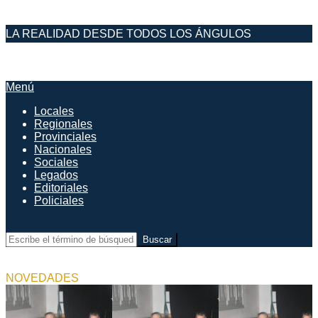
Saltar
LA REALIDAD DESDE TODOS LOS ÁNGULOS
al
contenido
DESDE EL FARO
Menú
Menú
de
Locales
navegación
Regionales
principal
Provinciales
Nacionales
Sociales
Legados
Editoriales
Policiales
Buscar
NOVEDADES