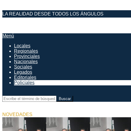
Saltar
LA REALIDAD DESDE TODOS LOS ÁNGULOS
al
contenido
DESDE EL FARO
Menú
Menú
de
Locales
navegación
Regionales
principal
Provinciales
Nacionales
Sociales
Legados
Editoriales
Policiales
Buscar
NOVEDADES