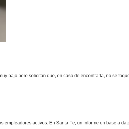
RADIOACTIVO EN ROSARIO
muy bajo pero solicitan que, en caso de encontrarla, no se toqu
PAÍS EN LOS ÚLTIMOS DOS AÑOS
los empleadores activos. En Santa Fe, un informe en base a dato