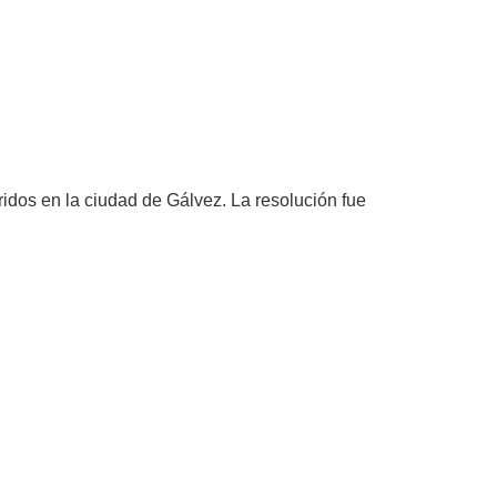
BERTAD Y AGREDIR A SU PAREJA
ridos en la ciudad de Gálvez. La resolución fue