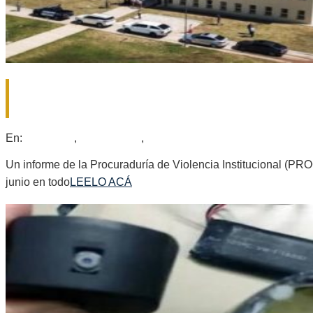
LA NUEVA CÁRCEL FEDERAL DE CORO
PRIMER SEMESTRE
2026-
En:
Policiales
,
Provinciales
,
Regionales
07-
16
Un informe de la Procuraduría de Violencia Institucional (P
junio en todo
LEELO ACÁ