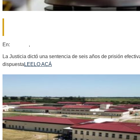
CONDENARON A SEIS AÑOS DE PRISI
EN GÁLVEZ
2026-
En:
Locales
,
Policiales
07-
23
La Justicia dictó una sentencia de seis años de prisión efect
dispuesta
LEELO ACÁ