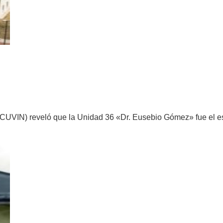
NDA LIDERÓ EL CRECIMIENTO DE LA P
ROCUVIN) reveló que la Unidad 36 «Dr. Eusebio Gómez» fue el e