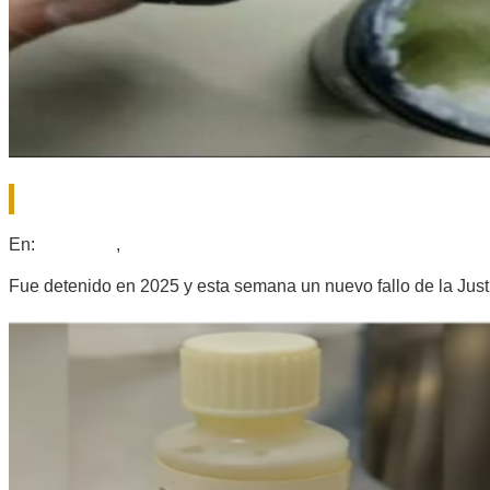
PRORROGARON LA DETENCIÓN DEL C
2026-
En:
Policiales
,
Regionales
07-
05
Fue detenido en 2025 y esta semana un nuevo fallo de la Justi