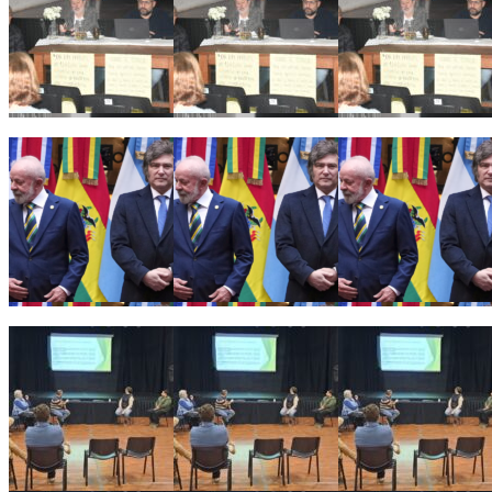
Ricardo Serruya y Germán Mangione en Gálvez: «Es la quinta 
Alarma en el sector productivo: crece la preocupación empresar