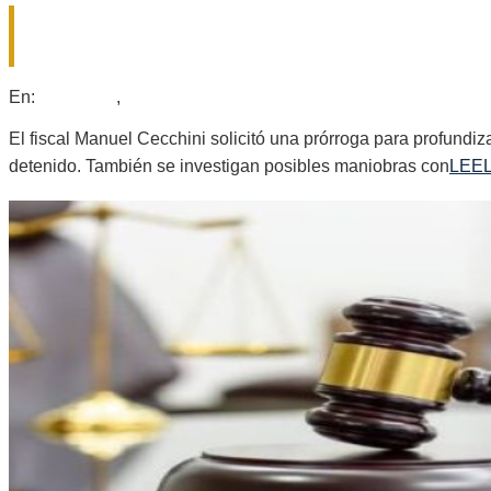
«LA CASITA DEL HORROR»: LA FISCA
BÚSQUEDA DE LA DUEÑA
2026-
En:
Policiales
,
Provinciales
08-
03
El fiscal Manuel Cecchini solicitó una prórroga para profundi
detenido. También se investigan posibles maniobras con
LEE