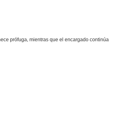
L DETENIDO Y CONTINÚA LA
anece prófuga, mientras que el encargado continúa