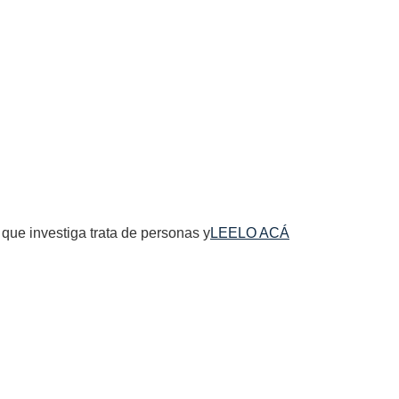
AÑADAS A JUJUY
 que investiga trata de personas y
LEELO ACÁ