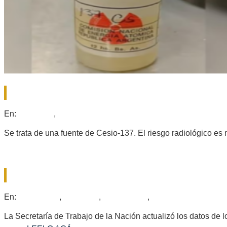
ALERTA POR EL ROBO DE MATERIAL 
2026-
En:
Policiales
,
Provinciales
06-
18
Se trata de una fuente de Cesio-137. El riesgo radiológico es 
26.000 EMPRESAS CERRARON EN EL 
2026-
En:
Nacionales
,
Policiales
,
Provinciales
,
Regionales
05-
06
La Secretaría de Trabajo de la Nación actualizó los datos de 