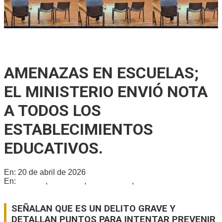
Se reunió la Junta de Defensa Civil para socializar un plan
integral de protección en Gálvez
AMENAZAS EN ESCUELAS;
EL MINISTERIO ENVIÓ NOTA
A TODOS LOS
ESTABLECIMIENTOS
EDUCATIVOS.
En:
20 de abril de 2026
En:
Locales
,
Policiales
,
Provinciales
,
Regionales
SEÑALAN QUE ES UN DELITO GRAVE Y
DETALLAN PUNTOS PARA INTENTAR PREVENIR