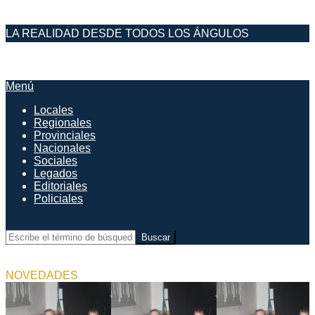
Saltar
LA REALIDAD DESDE TODOS LOS ÁNGULOS
al
contenido
DESDE EL FARO
Menú
Menú
de
Locales
navegación
Regionales
principal
Provinciales
Nacionales
Sociales
Legados
Editoriales
Policiales
Buscar
NOVEDADES