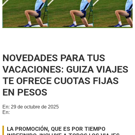
🏀📚 Gálvez será sede del 3° Congreso Departamental de
Deporte y Educación
NOVEDADES PARA TUS
VACACIONES: GUIZA VIAJES
TE OFRECE CUOTAS FIJAS
EN PESOS
En:
29 de octubre de 2025
En:
Locales
LA PROMOCIÓN, QUE ES POR TIEMPO