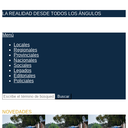
Saltar
LA REALIDAD DESDE TODOS LOS ÁNGULOS
al
contenido
DESDE EL FARO
Menú
Menú
de
Locales
navegación
Regionales
principal
Provinciales
Nacionales
Sociales
Legados
Editoriales
Policiales
Buscar
NOVEDADES