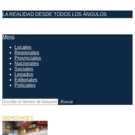
Saltar
LA REALIDAD DESDE TODOS LOS ÁNGULOS
al
contenido
DESDE EL FARO
Menú
Menú
de
Locales
navegación
Regionales
principal
Provinciales
Nacionales
Sociales
Legados
Editoriales
Policiales
Buscar
NOVEDADES