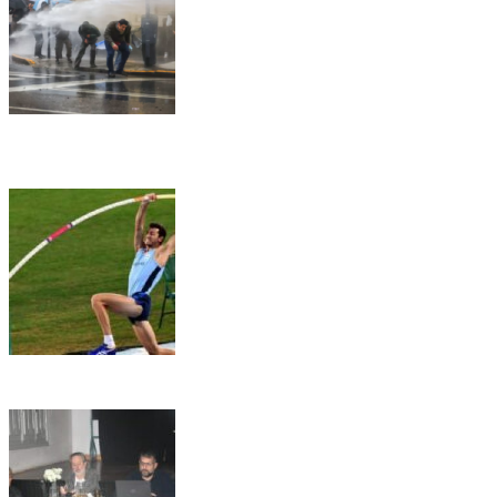
🏛️ El Senado aprobó la Ley de Inviolabilidad de la
Propiedad Privada en medio de una jornada marcada por la
represión frente al Congreso
🏀📚 Gálvez será sede del 3° Congreso Departamental de
Deporte y Educación