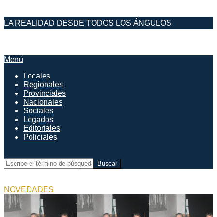
Saltar
LA REALIDAD DESDE TODOS LOS ÁNGULOS
al
contenido
DESDE EL FARO
Menú
Menú
de
Locales
navegación
Regionales
principal
Provinciales
Nacionales
Sociales
Legados
Editoriales
Policiales
Buscar
NOVEDADES