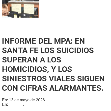
Ricardo Serruya y Germán Mangione en Gálvez: «Es la
quinta vez que intentan avanzar sobre la Ley de Tierras»
INFORME DEL MPA: EN
SANTA FE LOS SUICIDIOS
SUPERAN A LOS
HOMICIDIOS, Y LOS
SINIESTROS VIALES SIGUEN
CON CIFRAS ALARMANTES.
En:
13 de mayo de 2026
En:
Locales
,
Provinciales
,
Regionales