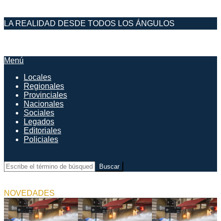
Saltar
LA REALIDAD DESDE TODOS LOS ÁNGULOS
al
contenido
DESDE EL FARO
Menú
Menú
de
Locales
navegación
Regionales
principal
Provinciales
Nacionales
Sociales
Legados
Editoriales
Policiales
Buscar
NOVEDADES