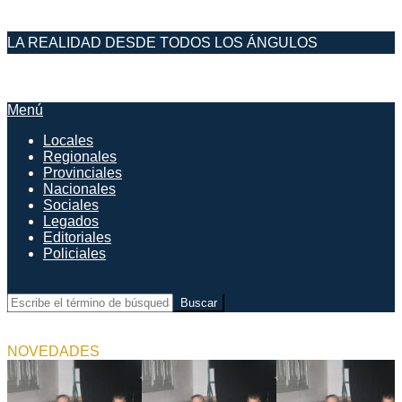
Saltar
LA REALIDAD DESDE TODOS LOS ÁNGULOS
al
contenido
DESDE EL FARO
Menú
Menú
de
Locales
navegación
Regionales
principal
Provinciales
Nacionales
Sociales
Legados
Editoriales
Policiales
Buscar
NOVEDADES