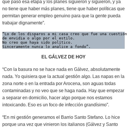
que pasó esa etapa y los planes siguieron y siguieron, y ya
no tiene que haber más planes, tiene que haber políticas que
permitan generar empleo genuino para que la gente pueda
trabajar dignamente”.
“Lo de los disparos a mi casa creo que fue una cuestión
de envidia o algo por el estilo. 
No creo que haya sido político. 
Sinceramente nunca lo analice a fondo”.
EL GÁLVEZ DE HOY
“Con la basura no se hace nada en Gálvez, absolutamente
nada. Yo quisiera que la actual gestión algo. Las napas en la
zona norte o en la entrada por Arocena, son aguas todas
contaminadas y no veo que se haga nada. Hay que empezar
a separar en domicilio, hacer algo porque nos estamos
intoxicando. Eso es un foco de infección grandísimo”.
“En mi gestión generamos el Barrio Santo Stefano. Lo hice
porque una vez que vinieron los italianos (Gálvez y Santo