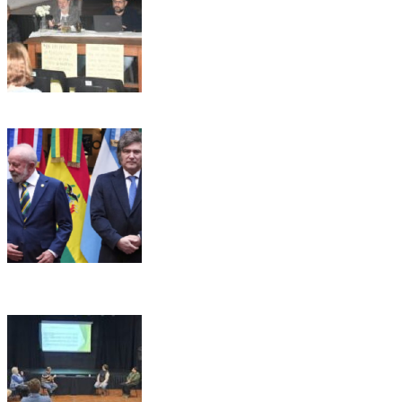
Ricardo Serruya y Germán Mangione en Gálvez: «Es la
quinta vez que intentan avanzar sobre la Ley de Tierras»
Alarma en el sector productivo: crece la preocupación
empresarial tras la decisión de Brasil de retirar a su
embajador