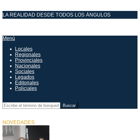
Saltar
LA REALIDAD DESDE TODOS LOS ÁNGULOS
al
contenido
DESDE EL FARO
Menú
Menú
de
Locales
navegación
Regionales
principal
Provinciales
Nacionales
Sociales
Legados
Editoriales
Policiales
Buscar
NOVEDADES