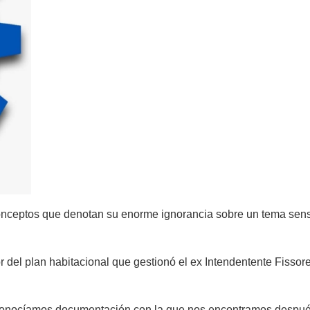
onceptos que denotan su enorme ignorancia sobre un tema sensi
or del plan habitacional que gestionó el ex Intendentente Fiss
onocíamos documentación con la que nos encontramos despué