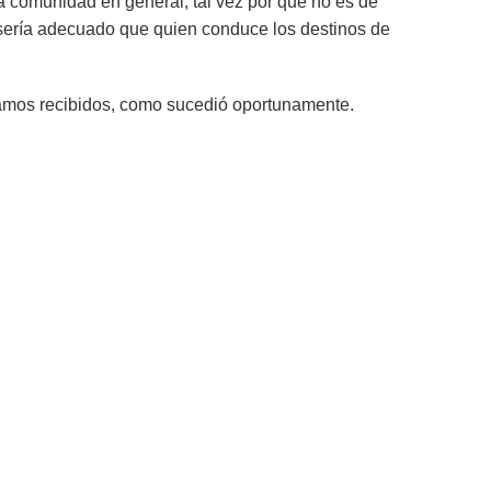
a comunidad en general, tal vez por que no es de
o sería adecuado que quien conduce los destinos de
eamos recibidos, como sucedió oportunamente.