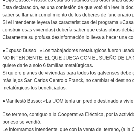
Esta declaración, es una confesión de que votó sin leer la do
saber se llama incumplimiento de los deberes de funcionario p
Si el Intendente leyera las características del programa «Cas
construir esas viviendas) debería saber que estas obra
Claramente su profusa desinformación lo lleva a hacer una con
●Expuso Busso : «Los trabajadores metalurgicos fueron usado
NO INTENDENTE, EL QUE JUEGA CON EL SUEÑO DE LA GENTE 
quiere darle a solo 6 familias metalúrgicas.
Si quiere planes de viviendas para todos los galvenses debe ge
más lejos San Carlos Centro o Franck, no cambiar el destino 
metalúrgicos los beneficiados.
●Manifestó Busso: «La UOM tenía un predio destinado a vivie
Ese terreno, contiguo a la Cooperativa Eléctrica, por la activi
por eso se vendió.
Le informamos Intendente, que con la venta del terreno, (a l