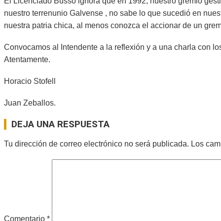
El Licenciado Busso ignora que en 1992, nuestro gremio gesti
nuestro terrenunio Galvense , no sabe lo que sucedió en nues
nuestra patria chica, al menos conozca el accionar de un gremi
Convocamos al Intendente a la reflexión y a una charla con 
Atentamente.
Horacio Stofell
Juan Zeballos.
2025-
DEJA UNA RESPUESTA
11-
27
Tu dirección de correo electrónico no será publicada.
Los cam
Comentario
*