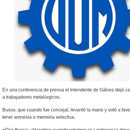
En una conferencia de prensa el Intendente de Gálvez dejó c
a trabajadores metalúrgicos.
Busso, que cuando fue concejal, levantó la mano y votó a fav
tener amnesia o memoria selectiva.
●Dijo Busso: «Nosotros cuando votamos esa ordenanza desc