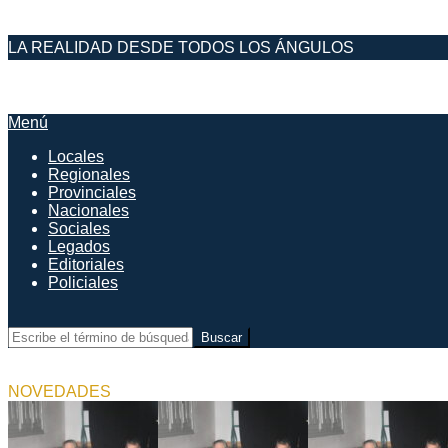
Saltar
LA REALIDAD DESDE TODOS LOS ÁNGULOS
al
contenido
DESDE EL FARO
Menú
Menú
de
Locales
navegación
Regionales
principal
Provinciales
Nacionales
Sociales
Legados
Editoriales
Policiales
Buscar
NOVEDADES