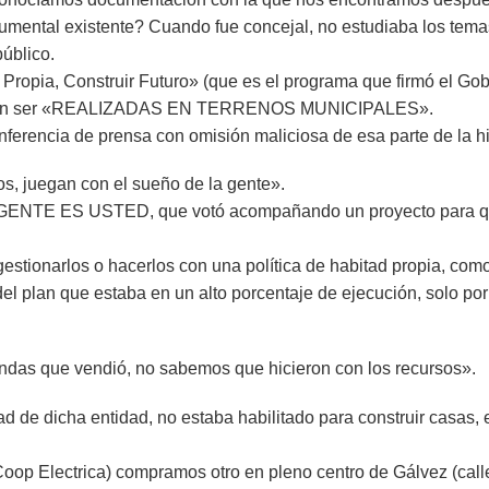
cumental existente? Cuando fue concejal, no estudiaba los temas
úblico.
a Propia, Construir Futuro» (que es el programa que firmó el G
s debían ser «REALIZADAS EN TERRENOS MUNICIPALES».
ferencia de prensa con omisión maliciosa de esa parte de la hi
s, juegan con el sueño de la gente».
ES USTED, que votó acompañando un proyecto para que 52
stionarlos o hacerlos con una política de habitad propia, como l
del plan que estaba en un alto porcentaje de ejecución, solo 
ndas que vendió, no sabemos que hicieron con los recursos».
dad de dicha entidad, no estaba habilitado para construir casas,
a Coop Electrica) compramos otro en pleno centro de Gálvez (ca