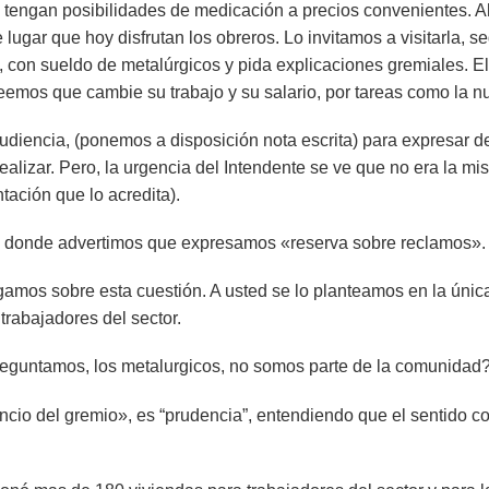
, tengan posibilidades de medicación a precios convenientes. A
ugar que hoy disfrutan los obreros. Lo invitamos a visitarla, s
, con sueldo de metalúrgicos y pida explicaciones gremiales. El
emos que cambie su trabajo y su salario, por tareas como la nu
udiencia, (ponemos a disposición nota escrita) para expresar d
alizar. Pero, la urgencia del Intendente se ve que no era la mi
ción que lo acredita).
a y donde advertimos que expresamos «reserva sobre reclamos».
os sobre esta cuestión. A usted se lo planteamos en la única 
rabajadores del sector.
eguntamos, los metalurgicos, no somos parte de la comunidad?
io del gremio», es “prudencia”, entendiendo que el sentido co