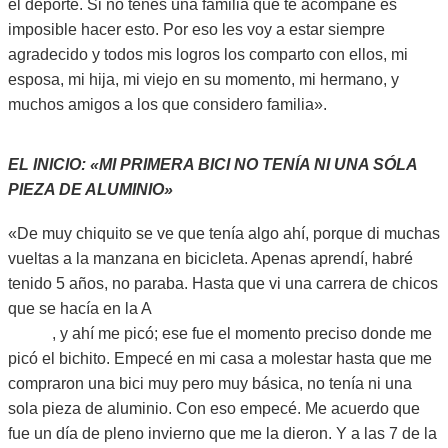
el deporte. Si no tenes una familia que te acompañe es
imposible hacer esto. Por eso les voy a estar siempre
agradecido y todos mis logros los comparto con ellos, mi
esposa, mi hija, mi viejo en su momento, mi hermano, y
muchos amigos a los que considero familia».
EL INICIO: «MI PRIMERA BICI NO TENÍA NI UNA SÓLA
PIEZA DE ALUMINIO»
«De muy chiquito se ve que tenía algo ahí, porque di muchas
vueltas a la manzana en bicicleta. Apenas aprendí, habré
tenido 5 años, no paraba. Hasta que vi una carrera de chicos
que se hacía en la A
venida de Mayo, entre Mitre y San
Martín
, y ahí me picó; ese fue el momento preciso donde me
picó el bichito. Empecé en mi casa a molestar hasta que me
compraron una bici muy pero muy básica, no tenía ni una
sola pieza de aluminio. Con eso empecé. Me acuerdo que
fue un día de pleno invierno que me la dieron. Y a las 7 de la