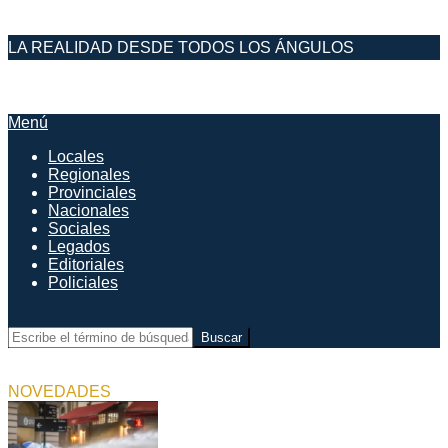
Saltar
LA REALIDAD DESDE TODOS LOS ÁNGULOS
al
contenido
DESDE EL FARO
Menú
Menú
de
Locales
navegación
Regionales
principal
Provinciales
Nacionales
Sociales
Legados
Editoriales
Policiales
Buscar
NOVEDADES