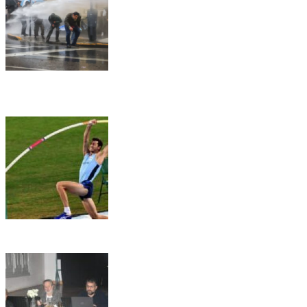
🏛️ El Senado aprobó la Ley de Inviolabilidad de la
Propiedad Privada en medio de una jornada marcada por la
represión frente al Congreso
🏀📚 Gálvez será sede del 3° Congreso Departamental de
Deporte y Educación