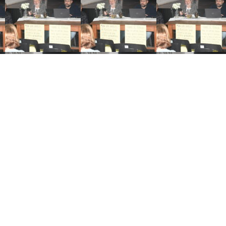
vez que intentan avanzar sobre la Ley de Tierras»
ial tras la decisión de Brasil de retirar a su embajador