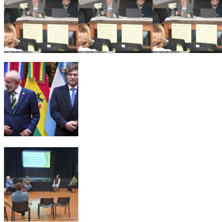
Ricardo Serruya y Germán Mangione en Gálvez: «Es la quinta 
Alarma en el sector productivo: crece la preocupación empresar