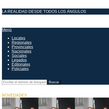
Saltar
LA REALIDAD DESDE TODOS LOS ÁNGULOS
al
contenido
DESDE EL FARO
Menú
Menú
de
Locales
navegación
Regionales
principal
Provinciales
Nacionales
Sociales
Legados
Editoriales
Policiales
Buscar
NOVEDADES