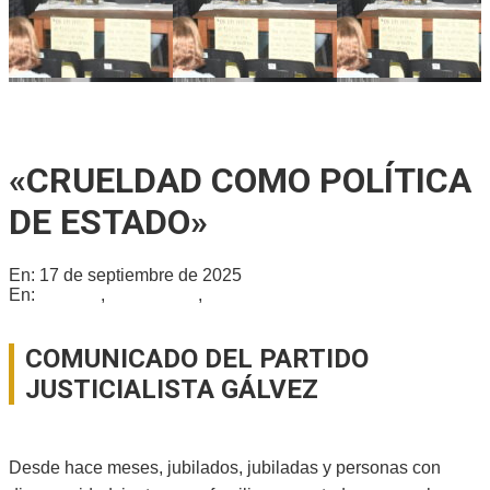
Ricardo Serruya y Germán Mangione en Gálvez: «Es la
quinta vez que intentan avanzar sobre la Ley de Tierras»
«CRUELDAD COMO POLÍTICA
DE ESTADO»
En:
17 de septiembre de 2025
En:
Locales
,
Nacionales
,
Provinciales
COMUNICADO DEL PARTIDO
JUSTICIALISTA GÁLVEZ
Desde hace meses, jubilados, jubiladas y personas con