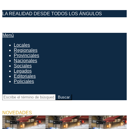
Saltar
LA REALIDAD DESDE TODOS LOS ÁNGULOS
al
contenido
DESDE EL FARO
Menú
Menú
de
Locales
navegación
Regionales
principal
Provinciales
Nacionales
Sociales
Legados
Editoriales
Policiales
Buscar
NOVEDADES