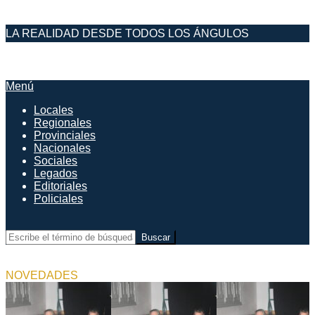
Saltar
LA REALIDAD DESDE TODOS LOS ÁNGULOS
al
contenido
DESDE EL FARO
Menú
Menú
de
Locales
navegación
Regionales
principal
Provinciales
Nacionales
Sociales
Legados
Editoriales
Policiales
Buscar
NOVEDADES