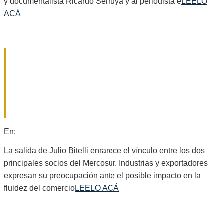
y documentalista Ricardo Serruya y al periodista e
LEELO
ACÁ
ALARMA EN EL SECTOR
PRODUCTIVO: CRECE LA
PREOCUPACIÓN EMPRESARIAL
TRAS LA DECISIÓN DE BRASIL DE
RETIRAR A SU EMBAJADOR
2026-
En:
Nacionales
08-
05
La salida de Julio Bitelli enrarece el vínculo entre los dos
principales socios del Mercosur. Industrias y exportadores
expresan su preocupación ante el posible impacto en la
fluidez del comercio
LEELO ACÁ