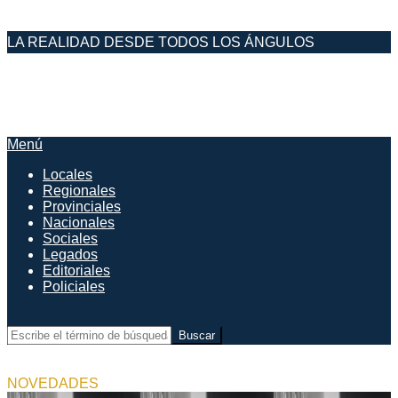
Saltar
LA REALIDAD DESDE TODOS LOS ÁNGULOS
al
contenido
DESDE EL FARO
Menú
Menú
de
Locales
navegación
Regionales
principal
Provinciales
Nacionales
Sociales
Legados
Editoriales
Policiales
Buscar
NOVEDADES