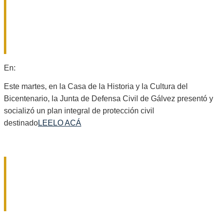
SE REUNIÓ LA JUNTA DE DEFENSA
CIVIL PARA SOCIALIZAR UN PLAN
INTEGRAL DE PROTECCIÓN EN
GÁLVEZ
2026-
En:
Locales
08-
04
Este martes, en la Casa de la Historia y la Cultura del
Bicentenario, la Junta de Defensa Civil de Gálvez presentó y
socializó un plan integral de protección civil
destinado
LEELO ACÁ
«LA CASITA DEL HORROR»: LA
FISCALÍA PIDIÓ MÁS TIEMPO PARA
ACUSAR AL DETENIDO Y CONTINÚA
LA BÚSQUEDA DE LA DUEÑA