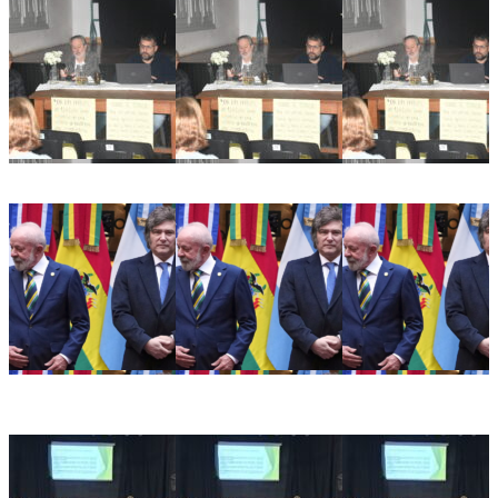
Ricardo Serruya y Germán Mangione en Gálvez: «Es la
quinta vez que intentan avanzar sobre la Ley de Tierras»
Alarma en el sector productivo: crece la preocupación
empresarial tras la decisión de Brasil de retirar a su
embajador