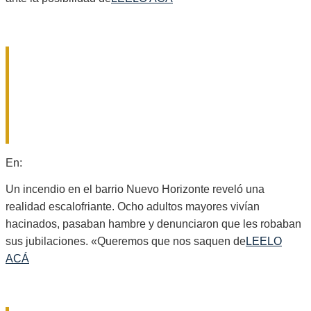
«PRENDÍ FUEGO EL COLCHÓN PARA
QUE ALGUIEN ME ESCUCHE»: EL
DESESPERADO PEDIDO DE AUXILIO
QUE DESTAPÓ EL HORROR EN UN
GERIÁTRICO ILEGAL
2026-
En:
Provinciales
07-
29
Un incendio en el barrio Nuevo Horizonte reveló una
realidad escalofriante. Ocho adultos mayores vivían
hacinados, pasaban hambre y denunciaron que les robaban
sus jubilaciones. «Queremos que nos saquen de
LEELO
ACÁ