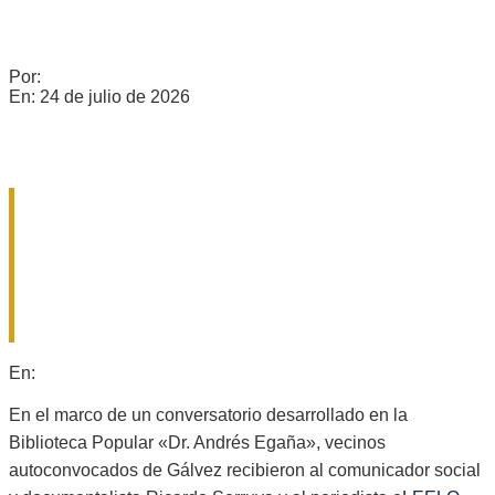
COMERCIO CERRÓ SU PARITARIA: 5,7% EN TRES TRAMOS
A PARTIR DE JULIO
Por:
c0960235
En:
24 de julio de 2026
RICARDO SERRUYA Y GERMÁN
MANGIONE EN GÁLVEZ: «ES LA
QUINTA VEZ QUE INTENTAN
AVANZAR SOBRE LA LEY DE
TIERRAS»
2026-
En:
Locales
08-
06
En el marco de un conversatorio desarrollado en la
Biblioteca Popular «Dr. Andrés Egaña», vecinos
autoconvocados de Gálvez recibieron al comunicador social