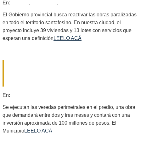
2026-
En:
Locales
,
Nacionales
,
Provinciales
07-
29
El Gobierno provincial busca reactivar las obras paralizadas
en todo el territorio santafesino. En nuestra ciudad, el
proyecto incluye 39 viviendas y 13 lotes con servicios que
esperan una definición
LEELO ACÁ
GÁLVEZ AVANZA CON NUEVAS
OBRAS EN EL ECOPARQUE «LA
ENTREFINA».
2026-
En:
Locales
07-
28
Se ejecutan las veredas perimetrales en el predio, una obra
que demandará entre dos y tres meses y contará con una
inversión aproximada de 100 millones de pesos. El
Municipio
LEELO ACÁ