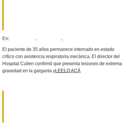
CONTINÚA EN TERAPIA INTENSIVA
EL HOMBRE QUE INGRESÓ AL
CULLEN CON UNA MANGUERA EN EL
ESÓFAGO
2026-
En:
Provinciales
,
Regionales
,
Sociales
07-
29
El paciente de 35 años permanece internado en estado
crítico con asistencia respiratoria mecánica. El director del
Hospital Cullen confirmó que presenta lesiones de extrema
gravedad en la garganta y
LEELO ACÁ
¿HAY CHANCES PARA EL PROCREAR
EN GÁLVEZ? LAS CLAVES DE LA
NEGOCIACIÓN ENTRE SANTA FE Y
NACIÓN