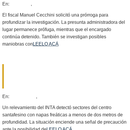
2026-
En:
Policiales
,
Provinciales
08-
03
El fiscal Manuel Cecchini solicitó una prórroga para
profundizar la investigación. La presunta administradora del
lugar permanece prófuga, mientras que el encargado
continúa detenido. También se investigan posibles
maniobras con
LEELO ACÁ
NAPAS ALTAS Y RIESGO DE EXCESOS
HÍDRICOS: QUÉ SE SABE SOBRE EL
DEPARTAMENTO SAN JERÓNIMO
2026-
En:
Provinciales
,
Regionales
08-
01
Un relevamiento del INTA detectó sectores del centro
santafesino con napas freáticas a menos de dos metros de
profundidad. La situación enciende una señal de precaución
ante la posibilidad de
LEELO ACÁ