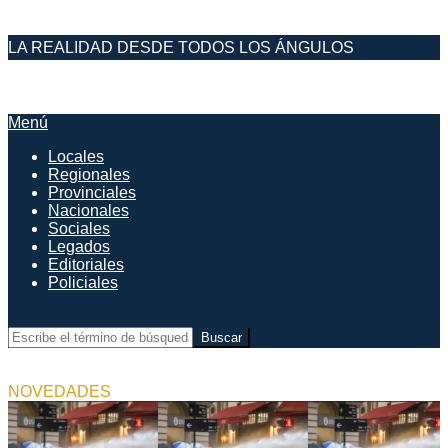
Saltar
LA REALIDAD DESDE TODOS LOS ÁNGULOS
al
contenido
DESDE EL FARO
Menú
Menú
de
Locales
navegación
Regionales
principal
Provinciales
Nacionales
Sociales
Legados
Editoriales
Policiales
Buscar
NOVEDADES