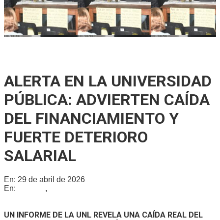
Ricardo Serruya y Germán Mangione en Gálvez: «Es la
quinta vez que intentan avanzar sobre la Ley de Tierras»
ALERTA EN LA UNIVERSIDAD
PÚBLICA: ADVIERTEN CAÍDA
DEL FINANCIAMIENTO Y
FUERTE DETERIORO
SALARIAL
En:
29 de abril de 2026
En:
Locales
,
Provinciales
UN INFORME DE LA UNL REVELA UNA CAÍDA REAL DEL