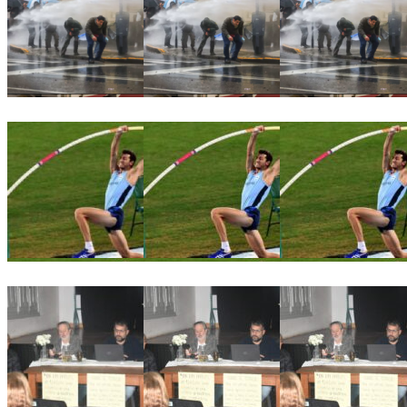
🏛️ El Senado aprobó la Ley de Inviolabilidad de la Propieda
🏀📚 Gálvez será sede del 3° Congreso Departamental de De