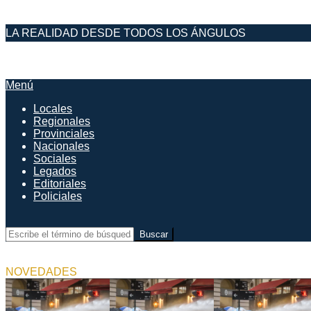
Saltar
LA REALIDAD DESDE TODOS LOS ÁNGULOS
al
contenido
DESDE EL FARO
Menú
Menú
de
Locales
navegación
Regionales
principal
Provinciales
Nacionales
Sociales
Legados
Editoriales
Policiales
Buscar
NOVEDADES