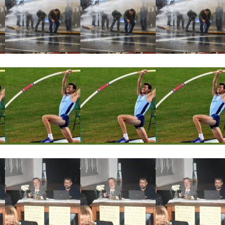
d Privada en medio de una jornada marcada por la represión fre
porte y Educación