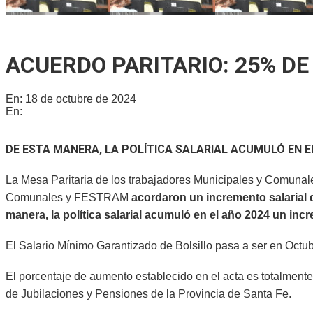
Ricardo Serruya y Germán Mangione en Gálvez: «Es la quinta 
ACUERDO PARITARIO: 25% D
En:
18 de octubre de 2024
En:
Provinciales
D
E ESTA MANERA, LA POLÍTICA SALARIAL ACUMULÓ EN E
La Mesa Paritaria de los trabajadores Municipales y Comunale
Comunales y FESTRAM
acordaron un incremento salarial 
manera, la política salarial acumuló en el año 2024 un inc
El Salario Mínimo Garantizado de Bolsillo pasa a ser en Oct
El porcentaje de aumento establecido en el acta es totalmente
de Jubilaciones y Pensiones de la Provincia de Santa Fe.