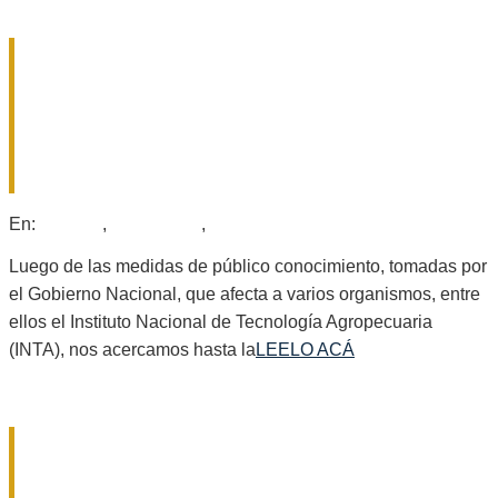
LA SITUACIÓN DE LA AER INTA DE
GÁLVEZ: «»LAS DECISIONES LAS
TOMAN DESDE UN ESCRITORIO EN
BUENOS AIRES. NO SABEN LO QUE
ES TRABAJAR EN TERRITORIO».
2025-
En:
Locales
,
Nacionales
,
Provinciales
07-
10
Luego de las medidas de público conocimiento, tomadas por
el Gobierno Nacional, que afecta a varios organismos, entre
ellos el Instituto Nacional de Tecnología Agropecuaria
(INTA), nos acercamos hasta la
LEELO ACÁ
SCAGLIA PARTICIPÓ DE LA GALA
POR EL DÍA DE LA INDEPENDENCIA