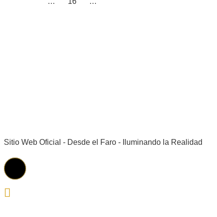
PAGINACIÓN
Anteriores
1
…
15
16
17
…
21
Siguientes
DE
ENTRADAS
Sitio Web Oficial - Desde el Faro - Iluminando la Realidad