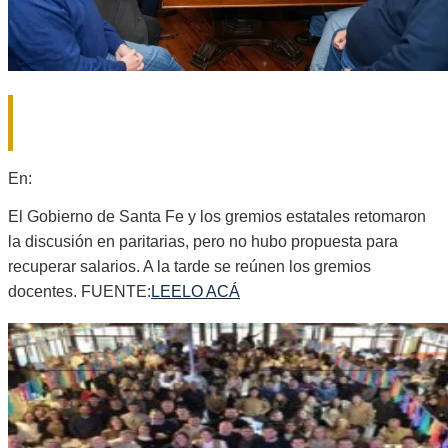
PARITARIAS: CUARTO INTERMEDIO
HASTA EL PRÓXIMO MARTES.
2025-
En:
Provinciales
07-
29
El Gobierno de Santa Fe y los gremios estatales retomaron
la discusión en paritarias, pero no hubo propuesta para
recuperar salarios. A la tarde se reúnen los gremios
docentes. FUENTE:
LEELO ACÁ