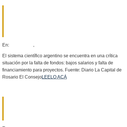
CRISIS EN EL CONICET ROSARIO: YA
SON 44 LOS PROFESIONALES QUE
RENUNCIARON POR EL AJUSTE
PRESUPUESTARIO
2025-
En:
Nacionales
,
Provinciales
07-
15
El sistema científico argentino se encuentra en una crítica
situación por la falta de fondos: bajos salarios y falta de
financiamiento para proyectos. Fuente: Diario La Capital de
Rosario El Consejo
LEELO ACÁ
EL GOBIERNO PROVINCIAL
INTERVINO EL COMITÉ DE CUENCA
SAN EUGENIO Y CANAL IRIGOYEN