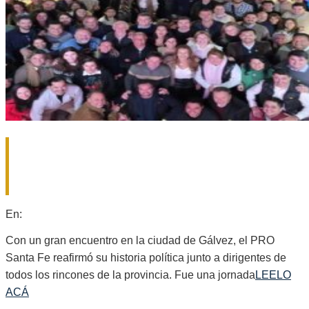
20 AÑOS DE HISTORIA: EL PRO
SANTA FE MARCÓ UN CAMINO Y NO
PIENSA DETENERSE
2025-
En:
Provinciales
07-
26
Con un gran encuentro en la ciudad de Gálvez, el PRO
Santa Fe reafirmó su historia política junto a dirigentes de
todos los rincones de la provincia. Fue una jornada
LEELO
ACÁ