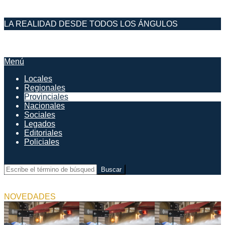
Saltar
LA REALIDAD DESDE TODOS LOS ÁNGULOS
al
contenido
DESDE EL FARO
Menú
Menú
de
Locales
navegación
Regionales
principal
Provinciales
Nacionales
Sociales
Legados
Editoriales
Policiales
Buscar
NOVEDADES