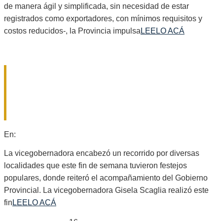
de manera ágil y simplificada, sin necesidad de estar
registrados como exportadores, con mínimos requisitos y
costos reducidos-, la Provincia impulsa
LEELO ACÁ
SCAGLIA: “SANTA FE VIVE Y SE
MOVILIZA A TRAVÉS DE SUS
FIESTAS, QUE MUESTRAN LO MEJOR
DE NUESTRA IDENTIDAD”
2025-
En:
Provinciales
07-
07
La vicegobernadora encabezó un recorrido por diversas
localidades que este fin de semana tuvieron festejos
populares, donde reiteró el acompañamiento del Gobierno
Provincial. La vicegobernadora Gisela Scaglia realizó este
fin
LEELO ACÁ