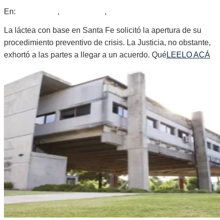
2025-
En:
Nacionales
,
Provinciales
,
Regionales
07-
19
La láctea con base en Santa Fe solicitó la apertura de su
procedimiento preventivo de crisis. La Justicia, no obstante,
exhortó a las partes a llegar a un acuerdo. Qué
LEELO ACÁ