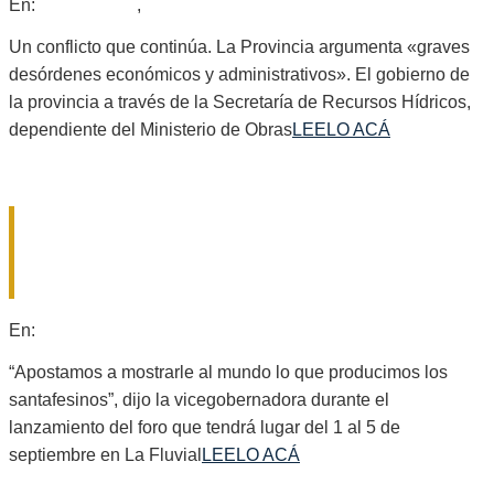
2025-
En:
Provinciales
,
Regionales
07-
11
Un conflicto que continúa. La Provincia argumenta «graves
desórdenes económicos y administrativos». El gobierno de
la provincia a través de la Secretaría de Recursos Hídricos,
dependiente del Ministerio de Obras
LEELO ACÁ
SE PRESENTÓ OFICIALMENTE LA
EDICIÓN 2025 DE SANTA FE
BUSINESS FORUM 2025
2025-
En:
Provinciales
07-
11
“Apostamos a mostrarle al mundo lo que producimos los
santafesinos”, dijo la vicegobernadora durante el
lanzamiento del foro que tendrá lugar del 1 al 5 de
septiembre en La Fluvial
LEELO ACÁ