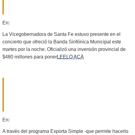
EN EL TEATRO MUNICIPAL DE
SANTA FE
2025-
En:
Provinciales
07-
09
La Vicegobernadora de Santa Fe estuvo presente en el
concierto que ofreció la Banda Sinfónica Municipal este
martes por la noche. Oficializó una inversión provincial de
$480 millones para poner
LEELO ACÁ
MÁS HERRAMIENTAS PARA LA
PRODUCCIÓN: PROVINCIA CAPACITA
A PYMES Y EMPRENDEDORES PARA
EXPORTAR AL MUNDO
2025-
En:
Provinciales
07-
08
A través del programa Exporta Simple -que permite hacerlo