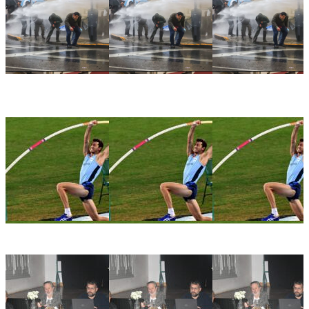
🏛️ El Senado aprobó la Ley de Inviolabilidad de la
Propiedad Privada en medio de una jornada marcada por la
represión frente al Congreso
🏀📚 Gálvez será sede del 3° Congreso Departamental de
Deporte y Educación