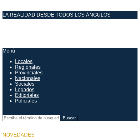
Saltar
LA REALIDAD DESDE TODOS LOS ÁNGULOS
al
contenido
DESDE EL FARO
Menú
Menú
de
Locales
navegación
Regionales
principal
Provinciales
Nacionales
Sociales
Legados
Editoriales
Policiales
Buscar
NOVEDADES