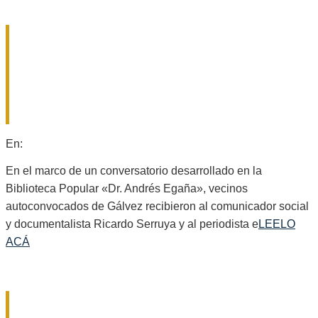
RICARDO SERRUYA Y GERMÁN
MANGIONE EN GÁLVEZ: «ES LA
QUINTA VEZ QUE INTENTAN
AVANZAR SOBRE LA LEY DE
TIERRAS»
2026-
En:
Locales
08-
06
En el marco de un conversatorio desarrollado en la
Biblioteca Popular «Dr. Andrés Egaña», vecinos
autoconvocados de Gálvez recibieron al comunicador social
y documentalista Ricardo Serruya y al periodista e
LEELO
ACÁ
ALARMA EN EL SECTOR