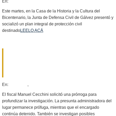
2026-
En:
Locales
08-
04
Este martes, en la Casa de la Historia y la Cultura del
Bicentenario, la Junta de Defensa Civil de Gálvez presentó y
socializó un plan integral de protección civil
destinado
LEELO ACÁ
«LA CASITA DEL HORROR»: LA
FISCALÍA PIDIÓ MÁS TIEMPO PARA
ACUSAR AL DETENIDO Y CONTINÚA
LA BÚSQUEDA DE LA DUEÑA
2026-
En:
Policiales
,
Provinciales
08-
03
El fiscal Manuel Cecchini solicitó una prórroga para
profundizar la investigación. La presunta administradora del
lugar permanece prófuga, mientras que el encargado
continúa detenido. También se investigan posibles