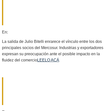
PRODUCTIVO: CRECE LA
PREOCUPACIÓN EMPRESARIAL
TRAS LA DECISIÓN DE BRASIL DE
RETIRAR A SU EMBAJADOR
2026-
En:
Nacionales
08-
05
La salida de Julio Bitelli enrarece el vínculo entre los dos
principales socios del Mercosur. Industrias y exportadores
expresan su preocupación ante el posible impacto en la
fluidez del comercio
LEELO ACÁ
SE REUNIÓ LA JUNTA DE DEFENSA
CIVIL PARA SOCIALIZAR UN PLAN
INTEGRAL DE PROTECCIÓN EN
GÁLVEZ