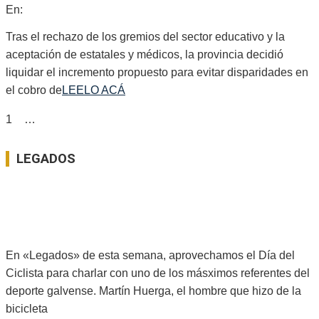
2026-
En:
Provinciales
07-
27
Tras el rechazo de los gremios del sector educativo y la
aceptación de estatales y médicos, la provincia decidió
liquidar el incremento propuesto para evitar disparidades en
el cobro de
LEELO ACÁ
PAGINACIÓN
1
2
…
62
Siguientes
DE
LEGADOS
ENTRADAS
Ver Todo
«EL DEPORTE ES UNA ESCUELA PARALELA»
En «Legados» de esta semana, aprovechamos el Día del
Ciclista para charlar con uno de los másximos referentes del
deporte galvense. Martín Huerga, el hombre que hizo de la
bicicleta