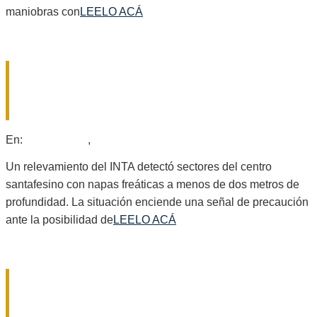
maniobras con
LEELO ACÁ
NAPAS ALTAS Y RIESGO DE EXCESOS
HÍDRICOS: QUÉ SE SABE SOBRE EL
DEPARTAMENTO SAN JERÓNIMO
2026-
En:
Provinciales
,
Regionales
08-
01
Un relevamiento del INTA detectó sectores del centro
santafesino con napas freáticas a menos de dos metros de
profundidad. La situación enciende una señal de precaución
ante la posibilidad de
LEELO ACÁ
«PRENDÍ FUEGO EL COLCHÓN PARA
QUE ALGUIEN ME ESCUCHE»: EL