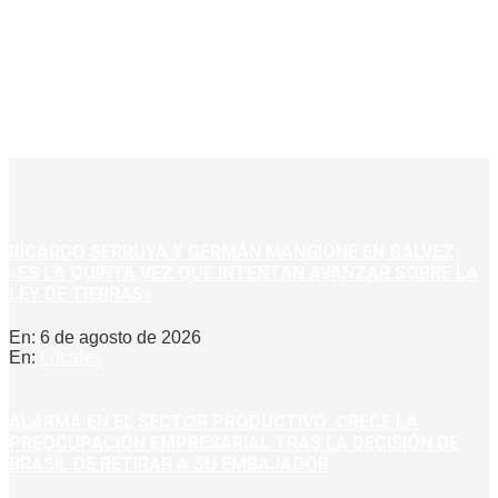
RICARDO SERRUYA Y GERMÁN MANGIONE EN GÁLVEZ:
«ES LA QUINTA VEZ QUE INTENTAN AVANZAR SOBRE LA
LEY DE TIERRAS»
En:
6 de agosto de 2026
En:
Locales
ALARMA EN EL SECTOR PRODUCTIVO: CRECE LA
PREOCUPACIÓN EMPRESARIAL TRAS LA DECISIÓN DE
BRASIL DE RETIRAR A SU EMBAJADOR