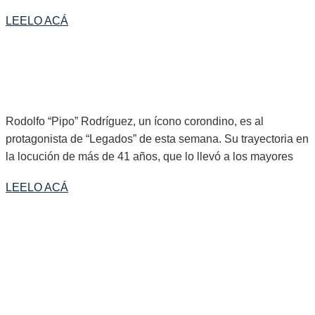
LEELO ACÁ
«YO SUBO AL ESCENARIO Y LA GENTE EMPIEZA A REÍRSE
PORQUE YA SABE QUE ME VOY A SALIR CON ALGUNA»
Rodolfo “Pipo” Rodríguez, un ícono corondino, es al
protagonista de “Legados” de esta semana. Su trayectoria en
la locución de más de 41 años, que lo llevó a los mayores
LEELO ACÁ
EN «LEGADOS DE ESTA SEMANA: EL DR. VÍCTOR HUGO
PÉREZ: “SI VOS TRABAJAS EN FUNCIÓN DEL BIEN
COMÚN NUNCA TE VAS A EQUIVOCAR, PERO SI
TRABAJAS EN FUNCIÓN DE CUESTIONES PERSONALES
VAS A JOROBAR A LA GENTE”.