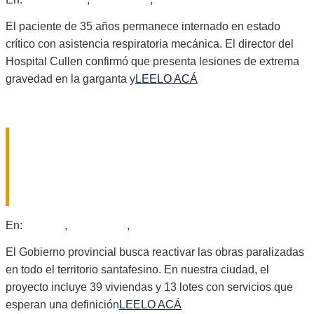
07-
29
El paciente de 35 años permanece internado en estado
crítico con asistencia respiratoria mecánica. El director del
Hospital Cullen confirmó que presenta lesiones de extrema
gravedad en la garganta y
LEELO ACÁ
¿HAY CHANCES PARA EL PROCREAR
EN GÁLVEZ? LAS CLAVES DE LA
NEGOCIACIÓN ENTRE SANTA FE Y
NACIÓN
2026-
En:
Locales
,
Nacionales
,
Provinciales
07-
29
El Gobierno provincial busca reactivar las obras paralizadas
en todo el territorio santafesino. En nuestra ciudad, el
proyecto incluye 39 viviendas y 13 lotes con servicios que
esperan una definición
LEELO ACÁ