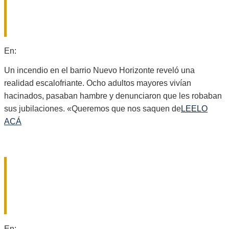
DESESPERADO PEDIDO DE AUXILIO
QUE DESTAPÓ EL HORROR EN UN
GERIÁTRICO ILEGAL
2026-
En:
Provinciales
07-
29
Un incendio en el barrio Nuevo Horizonte reveló una
realidad escalofriante. Ocho adultos mayores vivían
hacinados, pasaban hambre y denunciaron que les robaban
sus jubilaciones. «Queremos que nos saquen de
LEELO
ACÁ
CONTINÚA EN TERAPIA INTENSIVA
EL HOMBRE QUE INGRESÓ AL
CULLEN CON UNA MANGUERA EN EL
ESÓFAGO
2026-
En:
Provinciales
,
Regionales
,
Sociales