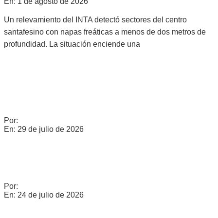
En:
1 de agosto de 2026
Un relevamiento del INTA detectó sectores del centro
santafesino con napas freáticas a menos de dos metros de
profundidad. La situación enciende una
CONTINÚA EN TERAPIA INTENSIVA EL HOMBRE QUE
INGRESÓ AL CULLEN CON UNA MANGUERA EN EL
ESÓFAGO
Por:
c0960235
En:
29 de julio de 2026
COMERCIO CERRÓ SU PARITARIA: 5,7% EN TRES TRAMOS
A PARTIR DE JULIO
Por:
c0960235
En:
24 de julio de 2026