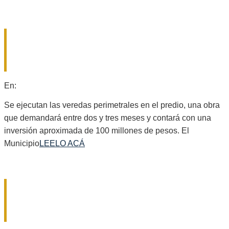
GÁLVEZ AVANZA CON NUEVAS
OBRAS EN EL ECOPARQUE «LA
ENTREFINA».
2026-
En:
Locales
07-
28
Se ejecutan las veredas perimetrales en el predio, una obra
que demandará entre dos y tres meses y contará con una
inversión aproximada de 100 millones de pesos. El
Municipio
LEELO ACÁ
SANTA FE: EL GOBIERNO OTORGARÁ
POR DECRETO EL AUMENTO
SALARIAL A LOS DOCENTES