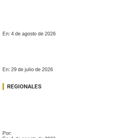
SE REUNIÓ LA JUNTA DE DEFENSA CIVIL PARA
SOCIALIZAR UN PLAN INTEGRAL DE PROTECCIÓN EN
GÁLVEZ
En:
4 de agosto de 2026
¿HAY CHANCES PARA EL PROCREAR EN GÁLVEZ? LAS
CLAVES DE LA NEGOCIACIÓN ENTRE SANTA FE Y NACIÓN
En:
29 de julio de 2026
REGIONALES
Ver Todo
NAPAS ALTAS Y RIESGO DE EXCESOS HÍDRICOS: QUÉ SE
SABE SOBRE EL DEPARTAMENTO SAN JERÓNIMO
Por:
c0960235