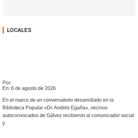
LOCALES
Ver Todo
RICARDO SERRUYA Y GERMÁN MANGIONE EN GÁLVEZ:
«ES LA QUINTA VEZ QUE INTENTAN AVANZAR SOBRE LA
LEY DE TIERRAS»
Por:
c0960235
En:
6 de agosto de 2026
En el marco de un conversatorio desarrollado en la
Biblioteca Popular «Dr. Andrés Egaña», vecinos
autoconvocados de Gálvez recibieron al comunicador social
y